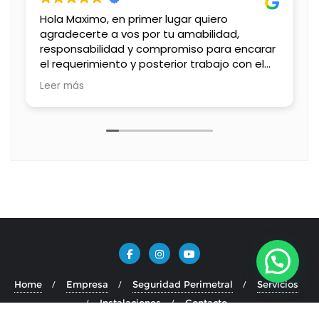
Hola Maximo, en primer lugar quiero
agradecerte a vos por tu amabilidad,
responsabilidad y compromiso para encarar
el requerimiento y posterior trabajo con el
cerco eléctrico.
Leer más
Realmente quedamos muy conformes, muy
prolijo todo lo que instalaron y además
excelente equipo humano tenés en tu
empresa, con los chicos que más tratamos
fue con Maximiliano, el Tucu y Joaquín,
excelentes personas. Desde ya les digo que
son 100% recomendables, de hecho que los
dos vecinos que tengo a mi lado van a
hacer lo mismo. Los tendremos siempre en
cuenta para todas las cuestiones de
seguridad. Muchas gracias!!
Home
Empresa
Seguridad Perimetral
Servicios
Instalaciones
Contacto